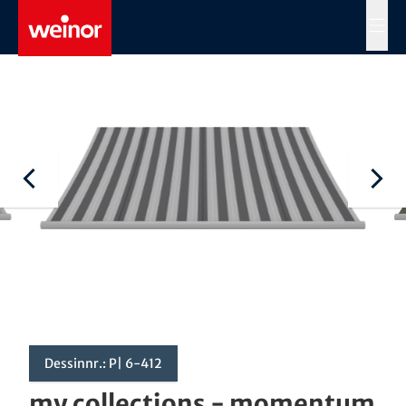
Skip to main content
MENÜ
Dessinnr.: P| 6-412
my collections - momentum