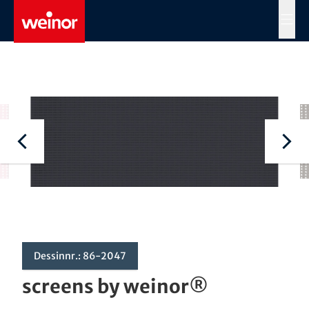
Skip to main content
MENÜ
Dessinnr.: 86-2047
screens by weinor®