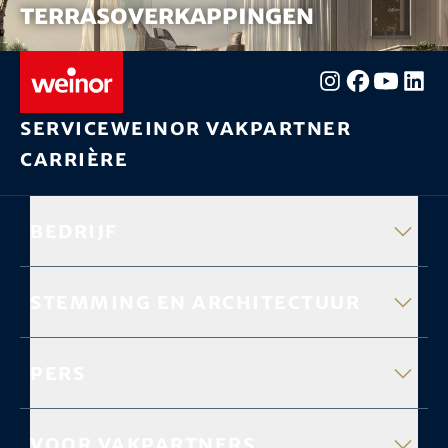
Terrasoverkappingen
Service
weinor vakpartner
Carrière
Bedrijf
Stemming en architectuur
Pers
Voor vakpartners