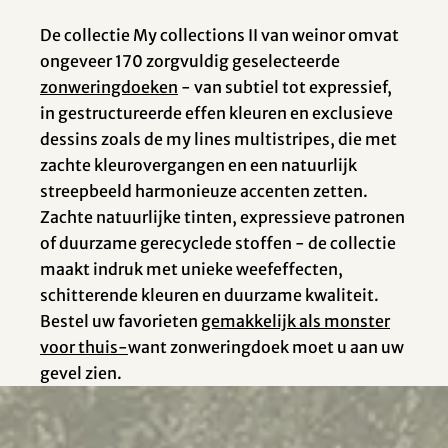
De collectie My collections II van weinor omvat
ongeveer 170 zorgvuldig geselecteerde
zonweringdoeken
- van subtiel tot expressief,
in gestructureerde effen kleuren en exclusieve
dessins zoals de my lines multistripes, die met
zachte kleurovergangen en een natuurlijk
streepbeeld harmonieuze accenten zetten.
Zachte natuurlijke tinten, expressieve patronen
of duurzame gerecyclede stoffen - de collectie
maakt indruk met unieke weefeffecten,
schitterende kleuren en duurzame kwaliteit.
Bestel uw favorieten
gemakkelijk als monster
voor thuis-
want zonweringdoek moet u aan uw
gevel zien.