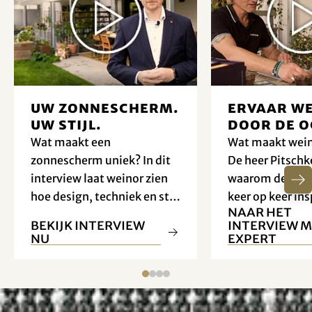
Uw zonnescherm.
Ervaar we
Uw stijl.
door de o
een profe
Wat maakt een
Wat maakt wein
zonnescherm uniek? In dit
De heer Pitschk
interview laat weinor zien
waarom de pro
hoe design, techniek en stijl
keer op keer ins
Naar het
perfect aan uw wensen
goed doordacht
Bekijk interview
interview m
kunnen worden aangepast.
kwaliteit en me
nu
expert
detail.