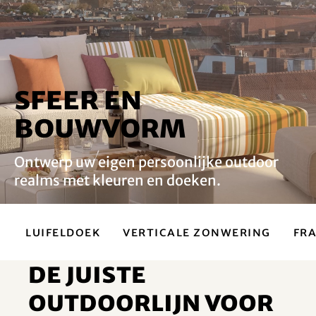
Sfeer en
bouwvorm
Ontwerp uw eigen persoonlijke outdoor
realms met kleuren en doeken.
Luifeldoek
Verticale zonwering
Fr
De juiste
outdoorlijn voor