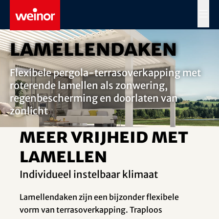
Skip to main content
MENÜ
Lamellendaken
Flexibele pergola-terrasoverkapping met
roterende lamellen als zonwering,
regenbescherming en doorlaten van
zonlicht
Meer vrijheid met
lamellen
Individueel instelbaar klimaat
Lamellendaken zijn een bijzonder flexibele
vorm van terrasoverkapping. Traploos