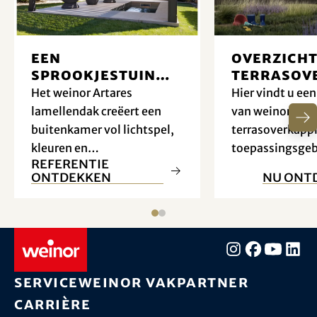
omstandigheden en kan u individueel
adviseren.
Een
Overzich
sprookjestuin
terrasov
van licht en
van wein
Het weinor Artares
Hier vindt u een
design
lamellendak creëert een
van weinor
buitenkamer vol lichtspel,
terrasoverkapp
kleuren en
toepassingsgeb
Referentie
feelgoodmomenten - het
montagemogel
ontdekken
nu ont
hele jaar door.
zonder gedetail
illustraties.
Service
weinor vakpartner
Carrière