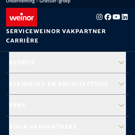
Onderneming
Griesser-groep
Service
weinor vakpartner
Carrière
Bedrijf
Stemming en architectuur
Pers
Voor vakpartners