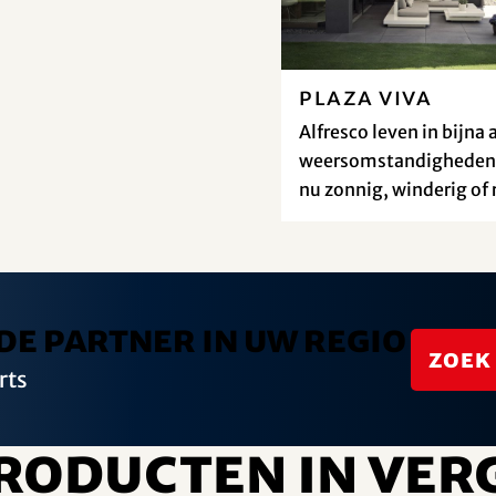
Plaza Viva
Alfresco leven in bijna a
weersomstandigheden 
nu zonnig, winderig of 
de partner in uw regio
Zoek
rts
roducten in ver