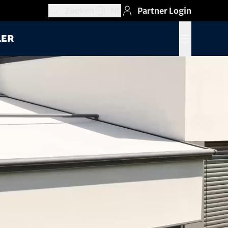
Zoeken
NL
Partner Login
Zoekveld openen
Taalkeuzegedeelte openen, Huidige taa
ler
Menu openen