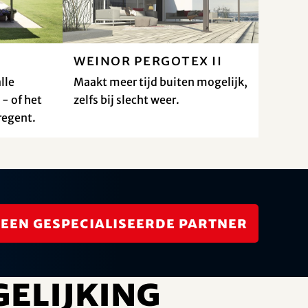
weinor PergoTex II
lle
Maakt meer tijd buiten mogelijk,
- of het
zelfs bij slecht weer.
regent.
 een gespecialiseerde partner
gelijking