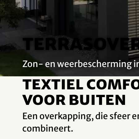
Terrasover
Zon- en weerbescherming in é
Textiel comf
voor buiten
Een overkapping, die sfeer 
combineert.