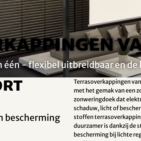
kappingen va
én - flexibel uitbreidbaar en de l
ort
Terrasoverkappingen van 
met het gemak van een zo
zonweringdoek dat elektr
schaduw, licht of bescher
en bescherming
stoffen terrasoverkappi
duurzamer is dankzij de s
bescherming bij lichte reg