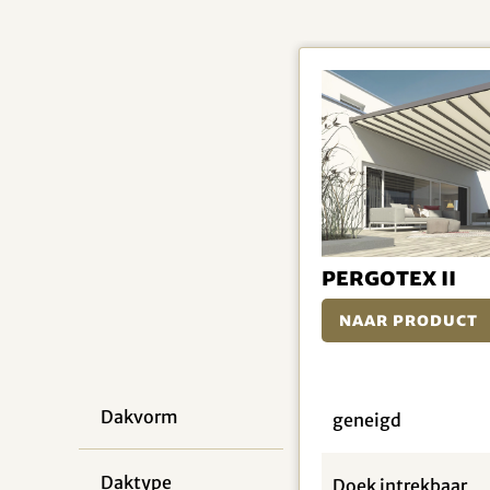
PergoTex II
Naar product
Dakvorm
geneigd
Daktype
Doek intrekbaar