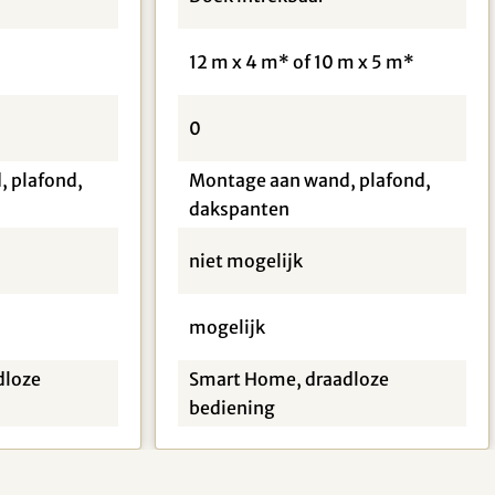
12 m x 4 m* of 10 m x 5 m*
0
 plafond,
Montage aan wand, plafond,
dakspanten
niet mogelijk
mogelijk
dloze
Smart Home, draadloze
bediening