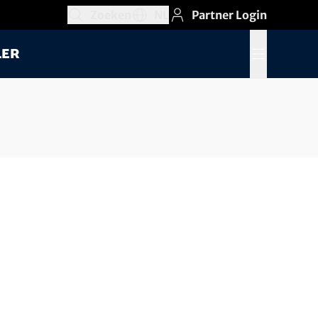
Zoeken
NL
Partner Login
Zoekveld openen
Taalkeuzegedeelte openen, Huidige taa
ler
Menu openen