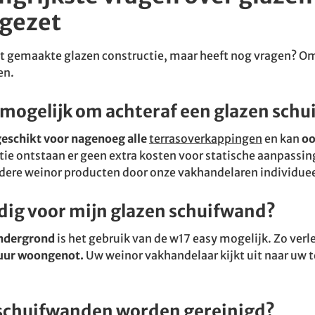
 gezet
t gemaakte glazen constructie, maar heeft nog vragen? Om
en.
t mogelijk om achteraf een glazen sch
geschikt voor nagenoeg alle
terrasoverkappingen
en kan
oo
ie ontstaan er geen extra kosten voor statische aanpassin
andere weinor producten door onze vakhandelaren individue
dig voor mijn glazen schuifwand?
ondergrond
is het gebruik van de w17 easy mogelijk. Zo ver
uur woongenot.
Uw weinor vakhandelaar kijkt uit naar uw 
schuifwanden worden gereinigd?