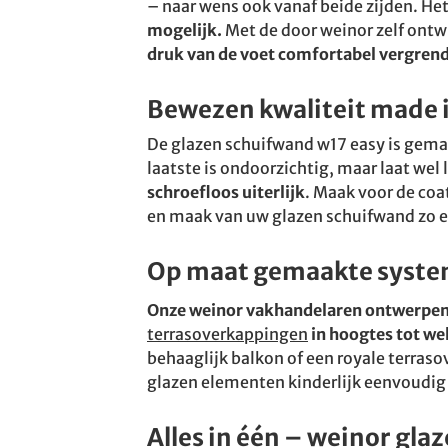
– naar wens ook vanaf beide zijden. He
mogelijk.
Met de door weinor zelf ontw
druk van de voet comfortabel vergren
Bewezen kwaliteit made 
De glazen schuifwand w17 easy is gem
laatste is ondoorzichtig, maar laat wel 
schroefloos uiterlijk
. Maak voor de co
en maak van uw glazen schuifwand zo e
Op maat gemaakte system
Onze weinor vakhandelaren ontwerpen 
terrasoverkappingen
in hoogtes tot we
behaaglijk balkon of een royale terra
glazen elementen kinderlijk eenvoudig
Alles in één – weinor gl