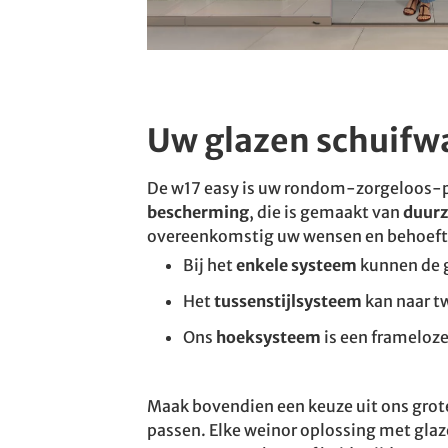
Uw glazen schuifwa
De w17 easy is uw rondom-zorgeloos-p
bescherming
, die is gemaakt van
duurz
overeenkomstig uw wensen en behoeft
Bij het
enkele systeem
kunnen de g
Het
tussenstijlsysteem
kan naar t
Ons
hoeksysteem
is een frameloze
Maak bovendien een keuze uit ons grote
passen. Elke weinor oplossing met gla