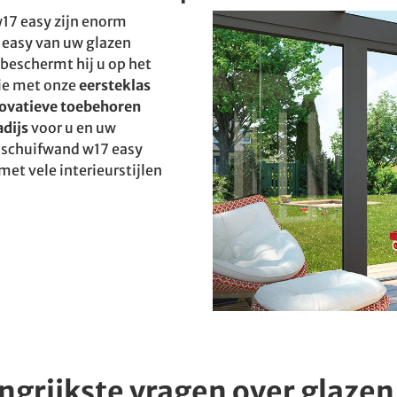
17 easy zijn enorm
7 easy van uw glazen
beschermt hij u op het
ie met onze
eersteklas
ovatieve toebehoren
dijs
voor u en uw
n schuifwand w17 easy
met vele interieurstijlen
ngrijkste vragen over glaze