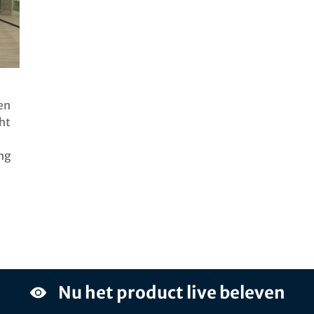
en
ht
ing
Nu het product live beleven