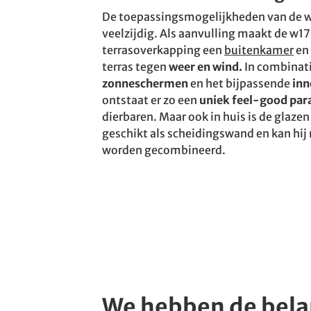
De toepassingsmogelijkheden van de w
veelzijdig. Als aanvulling maakt de w1
terrasoverkapping een
buitenkamer
en 
terras tegen
weer en wind.
In combinat
zonneschermen
en het bijpassende
inn
ontstaat er zo een
uniek feel-good para
dierbaren. Maar ook in huis is de glaze
geschikt als scheidingswand en kan hij 
worden gecombineerd.
We hebben de bela