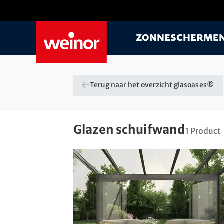
Skip to main content
Zonnescherme
Terug naar het overzicht glasoases®
Glazen schuifwand
1
Product