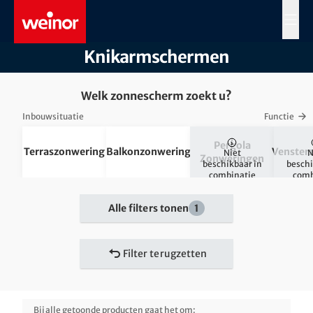
Skip to main content
MENÜ
Knikarmschermen
Welk zonnescherm zoekt u?
Inbouwsituatie
Functie
Pergola
Terraszonwering
Balkonzonwering
Venster
Niet
N
Zonweringen
beschikbaar in
beschi
combinatie
comb
Alle filters tonen
1
Filter terugzetten
Bij alle getoonde producten gaat het om: