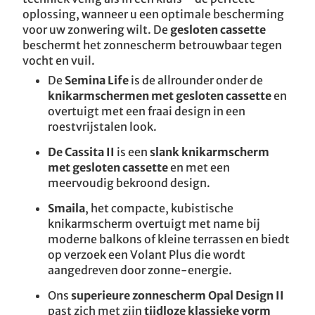
oplossing, wanneer u een optimale bescherming
voor uw zonwering wilt. De
gesloten cassette
beschermt het zonnescherm betrouwbaar tegen
vocht en vuil.
De
Semina Life
is de allrounder onder de
knikarmschermen met gesloten cassette
en
overtuigt met een fraai design in een
roestvrijstalen look.
De Cassita II
is een
slank knikarmscherm
met gesloten cassette
en met een
meervoudig bekroond design.
Smaila
, het compacte, kubistische
knikarmscherm overtuigt met name bij
moderne balkons of kleine terrassen en biedt
op verzoek een Volant Plus die wordt
aangedreven door zonne-energie.
Ons
superieure zonnescherm Opal Design II
past zich met zijn
tijdloze klassieke
vorm