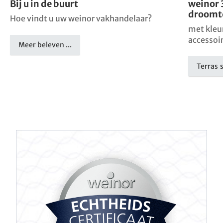
Bij u in de buurt
weinor 
droomt
Hoe vindt u uw weinor vakhandelaar?
met kleu
accessoi
Meer beleven ...
Terras 