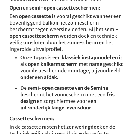
Open en semi-open cassetteschermen:
Een
open cassette
is vooral geschikt wanneer een
bovenliggend balkon het zonnescherm
beschermt tegen weersinvloeden. Bij het
semi-
open cassettescherm
worden doek en techniek
veilig omsloten door het zonnescherm en het
ingerolde uitvalprofiel.
Onze
Topas
is een
klassiek instapmodel
en is
als
open knikarmscherm
met name geschikt
voor de beschermde montage, bijvoorbeeld
onder een afdak.
De
semi-open cassette van de Semina
beschermt het zonnescherm met een
fris
design
en zorgt hiermee voor een
uitzonderlijk lange levensduur.
Cassetteschermen:
In de cassette rusten het zonweringdoek en de
techniek veilig als in een kluis – de perfecte