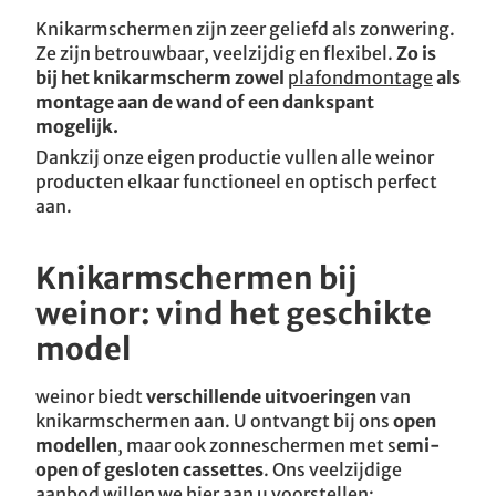
Knikarmschermen zijn zeer geliefd als zonwering.
Ze zijn betrouwbaar, veelzijdig en flexibel.
Zo is
bij het knikarmscherm zowel
plafondmontage
als
montage aan de wand of een dankspant
mogelijk.
Dankzij onze eigen productie vullen alle weinor
producten elkaar functioneel en optisch perfect
aan.
Knikarmschermen bij
weinor: vind het geschikte
model
weinor biedt
verschillende uitvoeringen
van
knikarmschermen aan. U ontvangt bij ons
open
modellen
, maar ook zonneschermen met s
emi-
open of gesloten cassettes
. Ons veelzijdige
aanbod willen we hier aan u voorstellen: