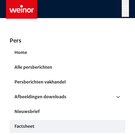
Skip to main content
MENÜ
Pers
Home
Alle persberichten
Persberichten vakhandel
Afbeeldingen downloads
Terras- en balkonzonwering
Nieuwsbrief
Venster en verticale zonwering
Factsheet