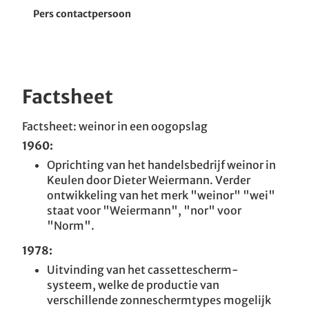
Serrezonwering
Pers contactpersoon
Pergola-zonwering
Glasoase
Factsheet
Terrasoverkappingen
Factsheet: weinor in een oogopslag
1960:
Accessoires
Oprichting van het handelsbedrijf weinor in
Keulen door Dieter Weiermann. Verder
Onderneming
ontwikkeling van het merk "weinor" "wei"
staat voor "Weiermann", "nor" voor
"Norm".
1978:
Uitvinding van het cassettescherm-
systeem, welke de productie van
verschillende zonneschermtypes mogelijk